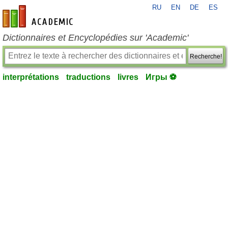
RU
EN
DE
ES
fr-academic.com
Dictionnaires et Encyclopédies sur 'Academic'
Recherche!
interprétations
traductions
livres
Игры ⚽