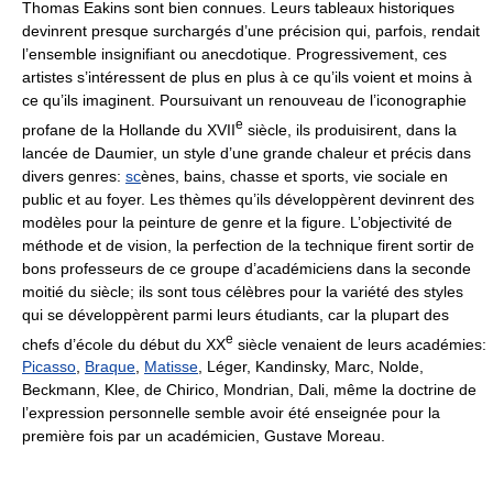
Thomas Eakins sont bien connues. Leurs tableaux historiques
devinrent presque surchargés d’une précision qui, parfois, rendait
l’ensemble insignifiant ou anecdotique. Progressivement, ces
artistes s’intéressent de plus en plus à ce qu’ils voient et moins à
ce qu’ils imaginent. Poursuivant un renouveau de l’iconographie
e
profane de la Hollande du XVII
siècle, ils produisirent, dans la
lancée de Daumier, un style d’une grande chaleur et précis dans
divers genres:
sc
ènes, bains, chasse et sports, vie sociale en
public et au foyer. Les thèmes qu’ils développèrent devinrent des
modèles pour la peinture de genre et la figure. L’objectivité de
méthode et de vision, la perfection de la technique firent sortir de
bons professeurs de ce groupe d’académiciens dans la seconde
moitié du siècle; ils sont tous célèbres pour la variété des styles
qui se développèrent parmi leurs étudiants, car la plupart des
e
chefs d’école du début du XX
siècle venaient de leurs académies:
Picasso
,
Braque
,
Matisse
, Léger, Kandinsky, Marc, Nolde,
Beckmann, Klee, de Chirico, Mondrian, Dali, même la doctrine de
l’expression personnelle semble avoir été enseignée pour la
première fois par un académicien, Gustave Moreau.