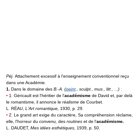
Péj.
Attachement excessif à l'enseignement conventionnel reçu
dans une Académie.
1.
Dans le domaine des
B.-A. (
peint
., sculpt., mus., litt., ...)
:
•
1. Géricault est l'héritier de l'
académisme
de David et, par delà
le
romantisme,
il annonce le
réalisme
de Courbet.
L. RÉAU,
L'Art romantique,
1930, p. 29.
•
2. Le grand art exige du caractère, Sa compréhension réclame,
elle, l'horreur du
convenu,
des
routines
et de l'
académisme.
L. DAUDET,
Mes idées esthétiques,
1939, p. 50.